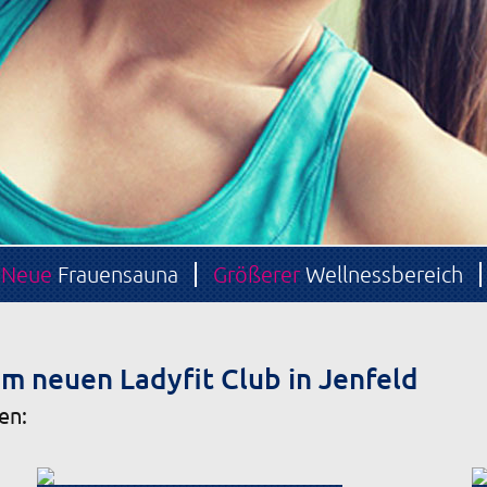
Neue
Frauensauna
Größerer
Wellnessbereich
m neuen Ladyfit Club in Jenfeld
en: